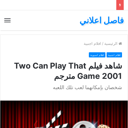
فاصل اعلاني
الق
الرئيسية
/
افلام اجنبية
افلام اجنبية
افلام اسيوية
شاهد فيلم Two Can Play That
Game 2001 مترجم
شخصان بإمكانهما لعب تلك اللعبه