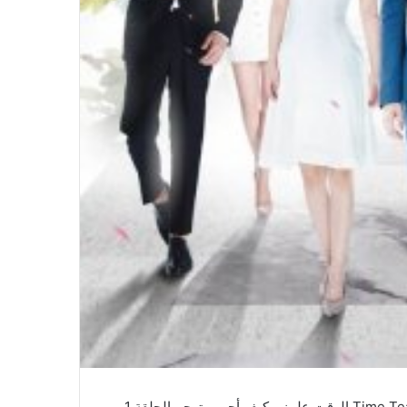
مشاهدة وتحميل جميع حلقات مسلسل Time Teaches Me to Love الوقت علمني كيف أحب مترجم الحلقة 1