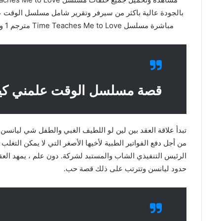
مباشرة مسلسل Time Teaches Me to Love مترجم 1 وتحميل مباشرة ح1 Ep علي فاصل اعلاني faselhd
قصة مسلسل الوقت علمني ك
تبدأ علاقة العقد بين لين لو اللطيف الغبي والطفل شي ليانسن.
من أجل دفع الفواتير الطبية لأخيها الأصغر التي لا يمكن التغلب
الرئيس التنفيذي الشاب والمستبد لشركة. دون علم ، يمهد العق
حدود ليانسن وتترتب على ذلك قصة حب.