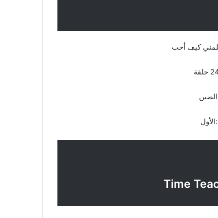
علمني كيف أحب
لصين
أول