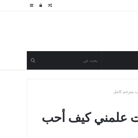
مقال
تسجيل
عمود
عشوائي
الدخول
جانبي
 مترجم كامل
 علمني كيف أحب