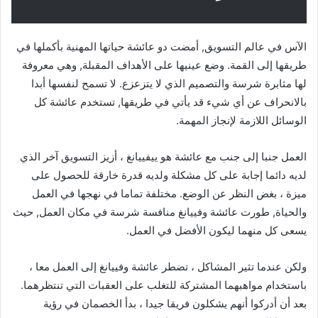
الآس في عالم التسويق, أمضت دو عائشة حياتها المهنية بأكملها في
طريقها إلى القمة. وضع عينيها على الأهداف المقبلة, وهي معروفة
لها مثابرة شرسة والتصميم الذي لا يتزعزع. لا تسمح لنفسها أبدا
بالانحراف عن أي شيء قد يأتي في طريقها, تستخدم عائشة كل
الوسائل اللازمة لإنجاز المهمة.
العمل جنبا إلى جنب مع عائشة هو ييفييانغ ، أزيز التسويق آخر الذي
لديه دائما إجابة على كل مشكلة ولديه قدرة خارقة للحصول على
ميزة ، بغض النظر عن الوضع. مختلفة تماما في نهجها في العمل
والحياة, طورت عائشة وفييانغ منافسة شرسة في مكان العمل, حيث
يسعى كل منهما ليكون الأفضل في العمل.
ولكن عندما تثير المشاكل ، تضطر عائشة وفييانغ إلى العمل معا ،
باستخدام مواهبهما المشتركة للتغلب على العقبات التي تنتظرهما.
بعد أن أدركوا أنهم يشكلون فريقا جيدا ، بدأ الخصمان في رؤية