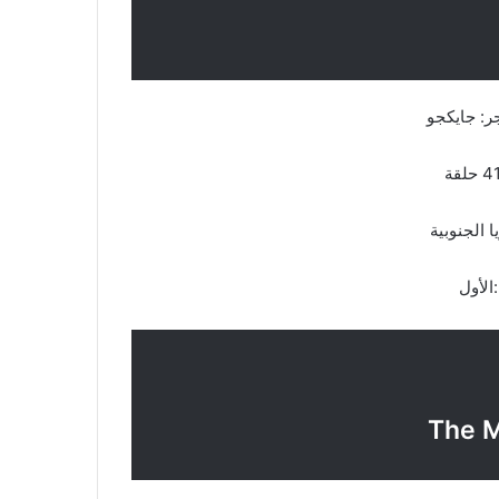
جر: جايكجو
لجنوبية
أول