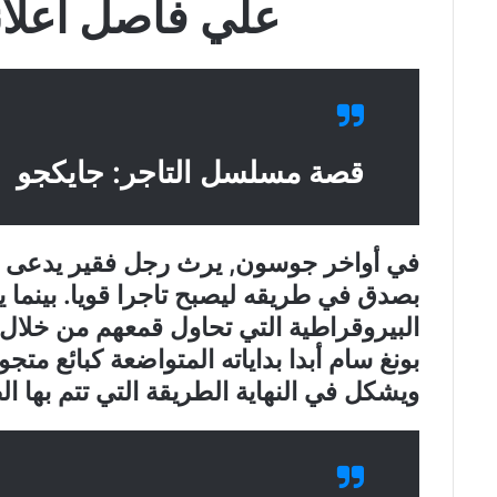
علي فاصل اعلاني lhd
قصة مسلسل التاجر: جايكجو
في أواخر جوسون, يرث رجل فقير يدعى تش
بصدق في طريقه ليصبح تاجرا قويا. بينما ي
البيروقراطية التي تحاول قمعهم من خلال ت
بونغ سام أبدا بداياته المتواضعة كبائع مت
ويشكل في النهاية الطريقة التي تتم بها ا