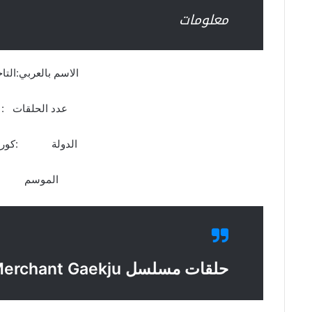
معلومات
الاسم بالعربي:التا
عدد الحلقات :41 حلقة
الدولة :كوريا ا
الموسم :ال
حلقات مسلسل The Merchant Gaekju