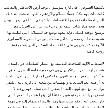
يكتنفها الغموض ، فإن قارة سوتشوان توجد أرض الأساطير والتقاليد.
كانت ذات يوم مكانًا جميلًا للسلام والازدهار ، لكنها أصبحت منذ ذلك
الحين أرضًا قاتمة تمزقها الانقسامات والفوضى. نشأ في أرض البؤس
هذه ، صعد ملك شاب اسمه يوان يي (لين يي) إلى العرش. مع
ترسيخ موقعه كملك ، فإنه يتعهد بوضع حد للمشاكل التي ابتليت بها
شعبه.معتقدًا أن مصدر مشاكل مملكته ينبع من السقوط الأسطوري
للآلهة ، يأخذ يوان يي على عاتقه إيجاد الشخص الذي يتمتع بقوة
روحية كافية
لاستعادة الآلهة الساقطة القديمة. مع انتشار الشائعات حول امتلاك
شخص لهذه القوة ، يتنكر يوان يي في صورة عامة الناس وينطلق
بحثًا عن الشخص الوحيد القوي بما يكفي لمحاربة الشر الذي ابتليت
به أراضيه. بعد الشائعات والهمسات من شعبه إلى قرية نائية ، يلتقي
يوان يي مع لينغ لونغ ، الفتاة الصغيرة التي تمتلك قوة روحية لا
تصدق ، ووالدها هوو تو شين. مقتنعًا أن لينغ لونج هو الشخص الذي
كان يبحث عنه ، فقد طلب منها ومن والدها الانضمام إليه في مهمة
لإنقاذ سوتشوان.بعد الموافقة على طلبه ، انضمت لينغ لونغ ووالدها