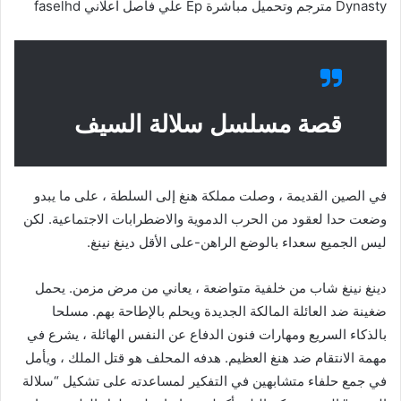
Dynasty مترجم وتحميل مباشرة Ep علي فاصل اعلاني faselhd
قصة مسلسل سلالة السيف
في الصين القديمة ، وصلت مملكة هنغ إلى السلطة ، على ما يبدو
وضعت حدا لعقود من الحرب الدموية والاضطرابات الاجتماعية. لكن
ليس الجميع سعداء بالوضع الراهن-على الأقل دينغ نينغ.
دينغ نينغ شاب من خلفية متواضعة ، يعاني من مرض مزمن. يحمل
ضغينة ضد العائلة المالكة الجديدة ويحلم بالإطاحة بهم. مسلحا
بالذكاء السريع ومهارات فنون الدفاع عن النفس الهائلة ، يشرع في
مهمة الانتقام ضد هنغ العظيم. هدفه المحلف هو قتل الملك ، ويأمل
في جمع حلفاء متشابهين في التفكير لمساعدته على تشكيل “سلالة