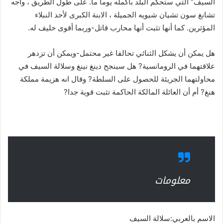
السيف” التي ستحكم البلد بأكمله يوما ما. على طول الطريق ، واجه
تشانغ سون تشيان شيويه الجميلة ، الابنة الكبرى لأحد النبلاء
المؤثرين. كما أنها تثبت أنها محارب قاتل-وربما أقوى حليف له.
هل يمكن أن يشكل الثنائي تحالفا غير محتمل-ويمكن أن تزدهر
علاقتهما في الرومانسية? هل سينجح دينغ نينغ وسلالة السيف في
محاولتهما الجريئة للحصول على السلطة? وقال انه هزيمة مملكة
هنغ? أم أن العائلة المالكة الحاكمة تثبت قوية جدا?
معلومات
الاسم بالعربي:سلالة السيف