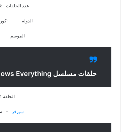
عدد الحلقات :4 حلقات
الدولة :كوريا ا
الموسم :ال
حلقات مسلسل She Knows Everything
الحلقة 1
سيرفر
– سي