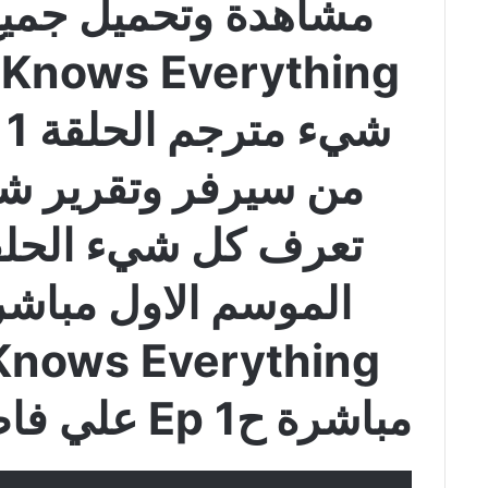
مشاهدة وتحميل جمي
ش
من سيرفر وتقرير ش
مباشرة ح1 Ep علي فاصل اعلاني faselhd