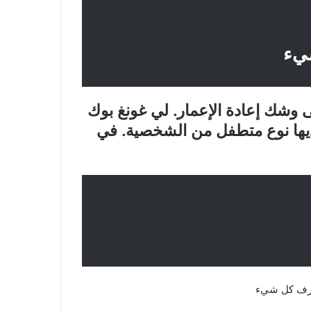
يء
شك إعادة الإعمار. لي غونغ بوك
يها نوع متطفل من الشخصية. في
تعرف كل شيء