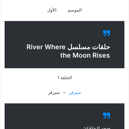
الموسم :الأول
حلقات مسلسل River Where
the Moon Rises
الحلقة 1
سيرفر
– سيرفر
صور الحلقات