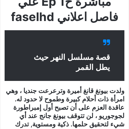
مباشرة ح1 Ep علي
فاصل اعلاني faselhd
قصة مسلسل النهر حيث
يطل القمر
ولدت بيونغ قانغ أميرة وترعرعت جنديا ، وهي
امرأة ذات أحلام كبيرة وطموح لا حدود له.
عاقدة العزم على أن تصبح أول إمبراطورة
لجوجوريو ، لن تتوقف بيونغ جانج عند أي
شيء لتحقيق حلمها. ذكية ومستوية, تدرك