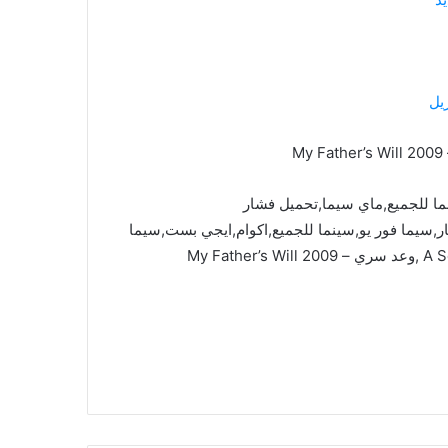
يل
ما للجميع,ماي سيما,تحميل فشار
mycima,cima4u,,ماي سيما,فشار,سيما فور يو,سينما للجميع,اكوام,ايجي بست,سيما