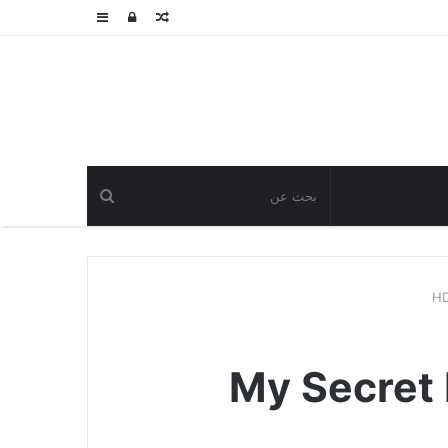
مقال
تسجيل
عمود
عشوائي
الدخول
جانبي
My Secret Billio