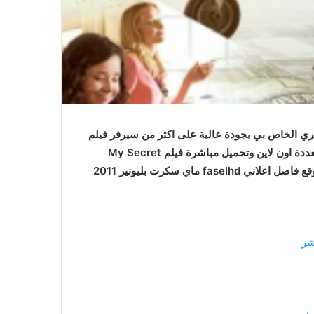
اين الملياردير السري الخاص بي بجودة عالية على اكثر من سيرفر فيلم
My Secret Billionaire مترجم كامل للعربية جودات متعددة اون لاين وتحميل مباشرة فيلم My Secret
شر
د