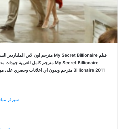
فيلم My Secret Billionaire مترجم اون ل
Billionaire 2011 مترجم وبدون اي اعلانات وحصري على موقع فاصل اعلاني faselhd ماي سكرت بليونير 2011
سيرفر مبا
سيرفر جدي