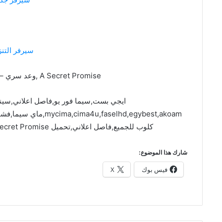
سيرفر التنز
A Secret Promise ,وعد سري – My Father’s Will 2009
ايجي بست,سيما فور يو,فاصل اعلاني,سين
faselhd,egybest,akoam
كلوب للجميع,فاصل اعلاني,تحميل A Secret Promise ,وعد سري – My Father’s Will 2009
شارك هذا الموضوع:
فيس بوك
X