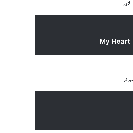
أول
رفر