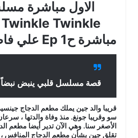
مباشرة ح1 Ep علي فاصل اعلاني faselhd
قصة مسلسل قلبي ينبض نبضاً
قريبا والد جين يملك مطعم الدجاج جينسيم.
سو وقريبا جونغ. منذ وفاة والدتها ، سرعان
الأصغر سنا. وهي الآن تدير أيضا مطعم ال
تقلق جين بشأن مطعم الدجاج المنافس ، وو