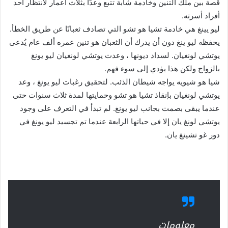
قصة بين ملك التنين وخادمة شابة تتبع وعدًا بثلاث أعمار لانتظار أحد
أفراد أسرته.
ليو يينغ هي خادمة تشيا هو تشو التي تصادف ثعبانًا عن طريق الخطأ.
يحفظه ليو ينغ دون أن يدرك أن الثعبان هو تنين عمره ألف عام يُدعى
يوتشي لونغيان. لسداد ديونها ، وعدت يوتشي لونغيان ليو يونغ
بالزواج ولكن هذا يؤدي إلى سوء فهم.
شيا هو شيويه يواجه شيطان الذئب. لتحقيق رغبات ليو يونغ ، وعد
يوتشي لونغيان بإنقاذ تشيا هو تشو وحمايتها لمدة ثلاث سنوات حتى
عندما يبقى بصمت بجانب ليو يونغ. لم تبدأ في التعرف على وجود
يوتشي لونغ يان إلا في حياتها الرابعة عندما تم تجسيد ليو يونغ في
دور غو تشينغ يان.
معلومات