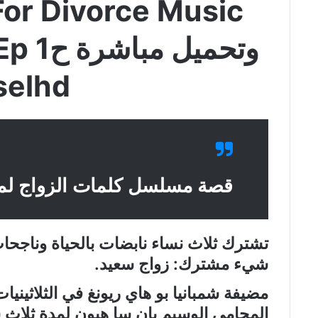
selhd
قصة مسلسل كلمات الزواج لم
تشترك ثلاث نساء نابضات بالحياة وناجحا
شيء مشترك: زواج سعيد.
مضيفة شمبانيا بو هاي ريونغ في الثلاثين
المحامي الوسيم بان سا هيون لمدة ثلاث 