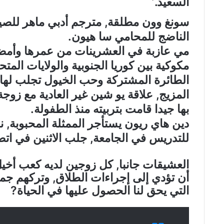
السعيد.’
سونغ وون مطلقة, مترجم أدبي ماهر للصين
الناضج للمحامي سا هيون.
مي عازبة في العشرينات من عمرها وأمض
مكوكية بين كوريا الجنوبية والولايات المت
الطائرة المشتركة وحب الخيول تجلب لها 
المزيج, علاقة يو شين غير العادية مع زوجة 
بها جيدا قامت بتربيته منذ الطفولة.
دين هاي ريون يستأجر الممثلة المحبوبة, نام
للتدريس في الجامعة, جلب الاثنين في ات
العشيقات جانبا, كل زوجين لديه كعب أخيل
أن تؤدي إلى إجراءات الطلاق, وتركهم جم
التي يحق لنا الحصول عليها في الحياة?