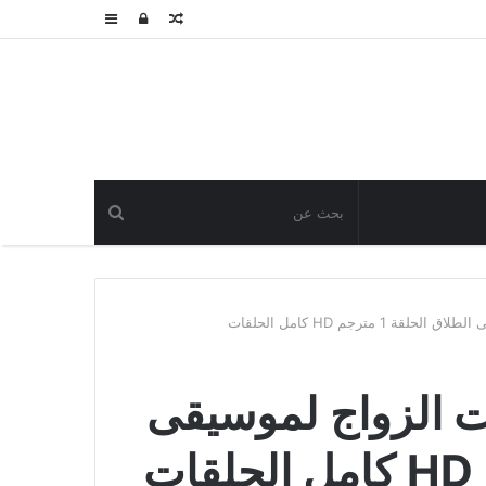
مقال
تسجيل
عمود
عشوائي
الدخول
جانبي
مترجم HD كامل الحلقات
الزواج لموسيقى