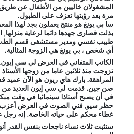
المشغولان خاليين من الأطفال عن طريق ال
مرة بعد رؤيتها تعزف على الطبول.
سا بي يونغ هو منتج يعملون بجد لهذا المع
بذلت قصارى جهدها دائما لرعاية منزلها, ا
طبيب نفسي ومدير مستشفى قسم الطب
أي شخص ، بي يونغ هي الزوجة المثالية.
الكاتب المتفاني في العرض لي سي إيون,
تزوجت منذ ثلاثين عاما من زوجها الأستا
المراهقة. بارك هاي ريون هو الآن عميد 
صن جين. قدمت لي سي إيون العديد من ا
في أن يصبح أستاذا سينمائيا في وقت مبك
حظر سيو, فني الصوت في العرض أعزب, 
غطاء محكم على حياته الخاصة. إنه رجل غ
ستثبت ثلاث نساء ناجحات بنفس القدر أنه