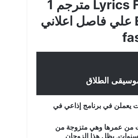
Lyrics For Divorce Music مترجم 1
وتحميل مباشرة ح1 Ep علي فاصل اعلاني
fa
وسيقى الطلاق
ت يعملن في برنامج إذاعي في
يات من عمرها وهي متزوجة من
سنوات. يظل هذا الزوجان