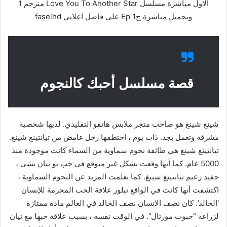
الاول مباشرة مسلسل Love You To Another Star مترجم 1
وتحميل مباشرة ح1 Ep علي فاصل اعلاني faselhd
قصة مسلسل أحبك كالنجوم
شينغ شينغ هو صاحب متجر ملابس هانفو التقليدي. لديها شخصية
مشرقة وتعمل بجد. ذات يوم ، اختطفها رجل غامض من تيانتينغ شينغ.
تيانتينغ شينغ هي طائفة نجوم سماوية من السماء كانت موجودة منذ
5000 عام. كما أنها وقعت بشكل غير متوقع في حب يو تيان تشي ،
حفيد زعيم تيانتينغ شينغ. كما تعلمت المزيد عن النجوم السماوية ،
اكتشفت أنها كانت في الواقع تبلور علاقة الحب المحرمة للإنسان
‘الخالد’. كان نصف الإنسان نصف الخالد في العالم مادة ممتازة
لزراعة “حبوب مورتال”. في الوقت نفسه ، بسبب علاقة حبها مع تيان