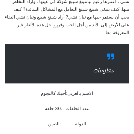
تشي ، اعتبرها زعيم تيانتينغ شينغ شوكة في عينها ، وأراد التخلص
منها. كيف ينبغي شينغ شينغ التعامل مع المشاكل السائدة? كيف
يجب أن يستمر حبها مع تيان تشي? أراد شينغ شينغ وتيان تشي البقاء
على الأرض إلى الأبد من أجل الحب وقرروا حل هذه الألغاز غير
المعروفة معا.
معلومات
الاسم بالعربي:أحبك كالنجوم
عدد الحلقات :30 حلقة
الدولة :الصين