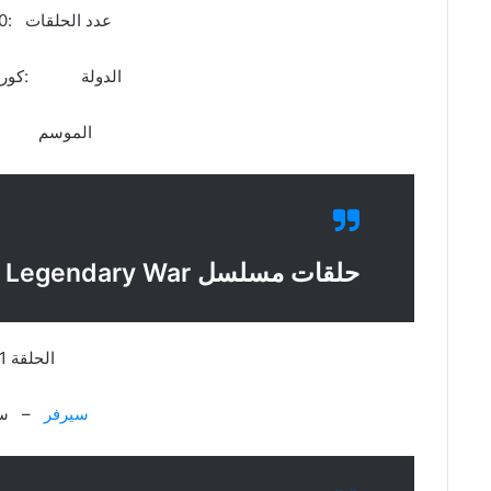
عدد الحلقات :10 حلقات
الدولة :كوريا ا
الموسم :ال
حلقات مسلسل Kingdom Legendary War
الحلقة 1
سيرفر
– سي