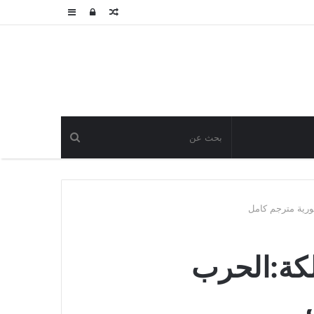
مقال
تسجيل
عمود
عشوائي
الدخول
جانبي
رية مترجم كامل
كة:الحرب