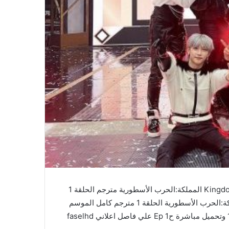
مشاهدة وتحميل جميع حلقات مسلسل Kingdom Legendary War المملكة:الحرب الأسطورية مترجم الحلقة 1
بالجودة عالية باكثر من سيرفر وتقرير شامل مسلسل المملكة:الحرب الأسطورية الحلقة 1 مترجم كامل الموسم