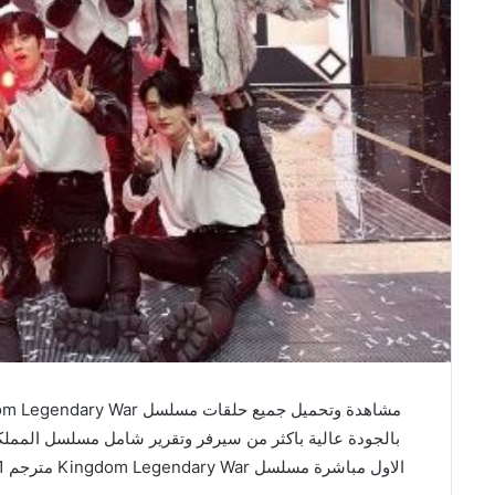
الاول مباشرة مسلسل Kingdom Legendary War مترجم 1 وتحميل مباشرة ح1 Ep علي فاصل اعلاني faselhd