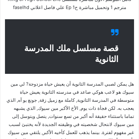
مترجم 1 وتحميل مباشرة ح1 Ep علي فاصل اعلاني faselhd
قصة مسلسل ملك المدرسة
الثانوية
هل يمكن لصبي المدرسة الثانوية أن يعيش حياة مزدوجة? لي مين
سيوك هو لاعب هوكي صاعد في مدرسته الثانوية يعيش حياة
متوسطة في المدرسة الثانوية, كاملة مع زميل زقة, جونغ يو آه, الذي
يعجب به. لكن فجأة ذات يوم, الأخ الأكبر مين سيوك, الذي يشبهه
تماما باستثناء حقيقة أنه أكبر من تسع سنوات, يتصل ويتوسل إلى
مين سيوك لانتحال شخصيته في وظيفته الجديدة لأنه يختبئ لسبب
غير مفهوم لفترة. بينما يذهب للعمل كأخيه الأكبر, يلتقي مين سيوك