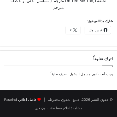
الحلقة 1,I’m Tee Me Too مترجم 1,مسلسل أنا تي، وأنا كذلك
مترجم
شارك هذا الموضوع:
فيس بوك
X
اترك تعليقاً
يجب أنت تكون
مسجل الدخول
لتضيف تعليقاً.
© حقوق النشر 2026، جميع الحقوق محفوظة |
فاصل اعلاني
Faselhd
مشاهدة افلام مسلسلات اون لاين