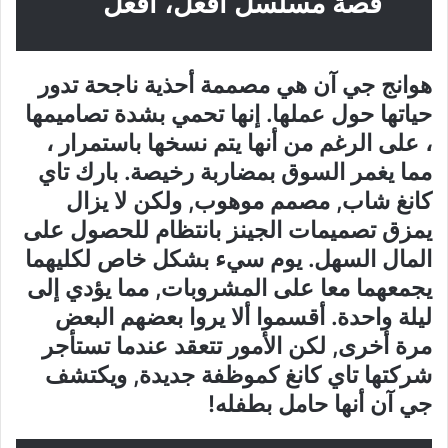
قصة مسلسل أفعل، أفعل
هوانج جي آن هي مصممة أحذية ناجحة تدور
حياتها حول عملها. إنها تحمي بشدة تصاميمها
، على الرغم من أنها يتم نسخها باستمرار ،
مما يغمر السوق بمضاربة رخيصة. بارك تاي
كانغ شاب, مصمم موهوب, ولكن لا يزال
يمزق تصميمات الجينز بانتظام للحصول على
المال السهل. يوم سيء بشكل خاص لكليهما
يجمعهما معا على المشروبات, مما يؤدي إلى
ليلة واحدة. أقسموا ألا يروا بعضهم البعض
مرة أخرى, لكن الأمور تتعقد عندما تستأجر
شركتها تاي كانغ كموظفة جديدة, ويكتشف
جي آن أنها حامل بطفله!