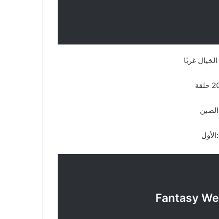
لخيال غربًا
لصين
أول