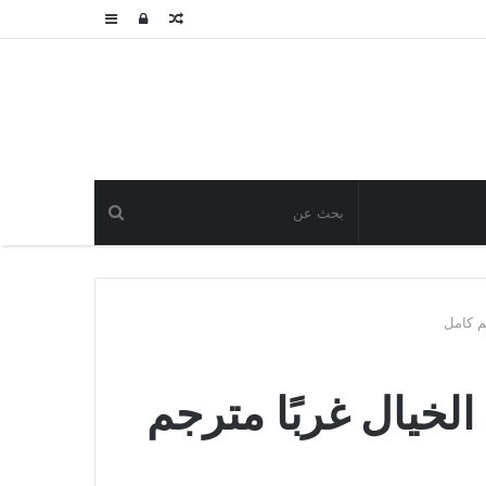
مقال
تسجيل
عمود
عشوائي
الدخول
جانبي
م كامل
خيال غربًا مترجم