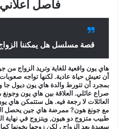
فاصل اعلاني aselhd
قصة مسلسل هل يمكننا الزواج
هاي يون واقعية للغاية وتريد الزواج من جو
أن تعيش حياة عادية. لكنها تواجه صعوبا
بمجرد أن تتورط والدة هاي يون ديول جا و
صراع عائلي. العلاقة بين هاي يون وجونغ ه
العائلات لا رجعة فيه. هل ستتمكن هاي يو
مع جونغ هون? ممرضة هاي جين يحصل الحوا
طبيب متزوج دو هيون, ويتزوج في نهاية ا
سعيدة بعد الزواج ، لكن زوجها يخونها كم