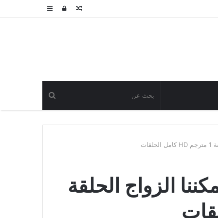
مقال
تسجيل
عمود
عشوائي
الدخول
جانبي
قات
نا الزواج الحلقة