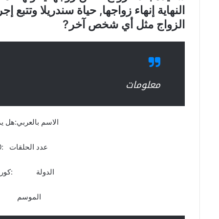
النهاية إنهاء زواجها, حياة سندريلا وتتبع 
الزواج مثل أي شخص آخر?
معلومات
الاسم بالعربي:هل يم
عدد الحلقات :20 حلقة
الدولة :كوريا ا
الموسم :ال