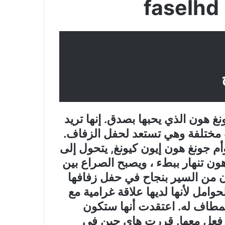
f
نغ هون الذي يحبها بصدق. إنها تريد
ت مختلفة وهي تستعد لحفل الزفاف.
أم جونغ هون إيون كيونغ, يتحول إلى
ون تنهار ببطء ، ويصبح الصراع بين
ن من السير بنجاح في حفل زفافها
مل لأنها لديها علاقة غرامية مع
لمطاف له. اعتقدت أنها ستكون
ا فعل معها. قررت هاي جين في