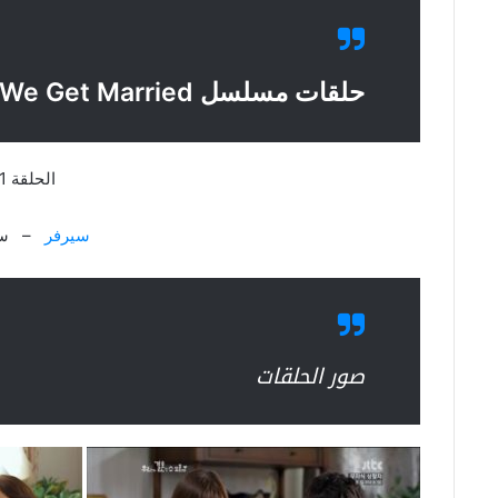
حلقات مسلسل Can We Get Married
الحلقة 1
سيرفر
– سي
صور الحلقات