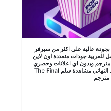
رجم اون لاين بجودة عالية على اكثر من سيرفر
Ultimate مترجم كامل للعربية جودات متعددة اون لاين
تحميل مباشرة فيلم Ultimate Code مترجم وبدون اي اعلانات وحصري
على موقع فاصل اعلاني faselhd الكود النهائي مشاهدة فيلم The Final