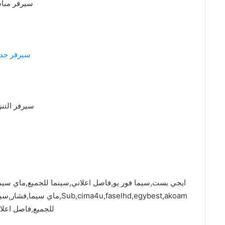
سيرفر مبا
سيرفر جدي
سيرفر التنز
ima4u,faselhd,egybest,akoam
للجميع,فاصل اعلا