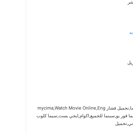
شر
د
يل
ايجي بست,سيما فور يو,فاصل اعلاني,سينما للجميع,ماي سيما,تحميل فشار mycima,Watch Movie Online,Eng
Sub,c,ماي سيما,فشار,سيما فور يو,سينما للجميع,اكوام,ايجي بست,سيما كلوب
ني,تحميل