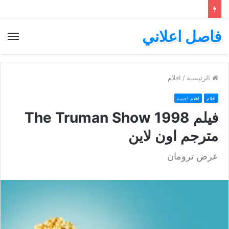
فاصل اعلاني
الق
الرئيسية
/
افلام
افلام
افلام اجنبية
فيلم The Truman Show 1998
مترجم اون لاين
عرض ترومان