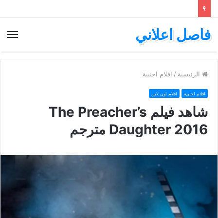
فاصل اعلاني
الق
الرئيسية
/
افلام اجنبية
افلام اجنبية
افلام اون لاين
شاهد فيلم The Preacher’s
Daughter 2016 مترجم