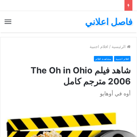
فاصل اعلاني
الق
الرئيسية
/
افلام اجنبية
افلام اجنبية
مشاهدة افلام
شاهد فيلم The Oh in Ohio
2006 مترجم كامل
أوه في أوهايو