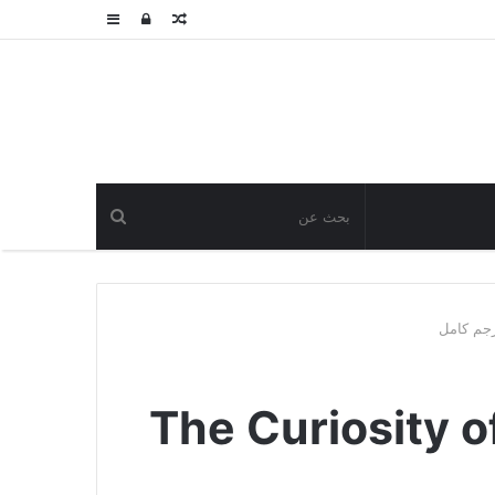
مقال
تسجيل
عمود
عشوائي
الدخول
جانبي
The Curiosity of