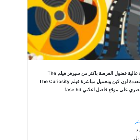
فيلم The Curiosity of Chance مترجم اون لاين بجودة عالية فضول الفرصة باكثر من سيرفر فيلم The
Curiosity of Chance 2006 مترجم كامل للعربية جودات متعددة اون لاين وتحميل مباشرة فيلم The Curiosity
شر
د
يل