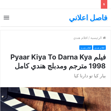
فاصل اعلاني
الق
الرئيسية
/
افلام هندي
افلام هندي
افلام هندية
فيلم Pyaar Kiya To Darna Kya
1998 مترجم ومدبلج هندي كامل
بيار كيا تو دارنا كيا