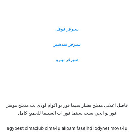
سيرفر قوقل
سيرفر فيدشير
سيرفر نيترو
فاصل اعلاني مدبلج فشار سيما فور يو اكوام لودي نت مدبلج موفيز
فور يو ايجي بست سينما فور اب السينما للجميع كامل
egybest cimaclub cima4u akoam faselhd lodynet movs4u