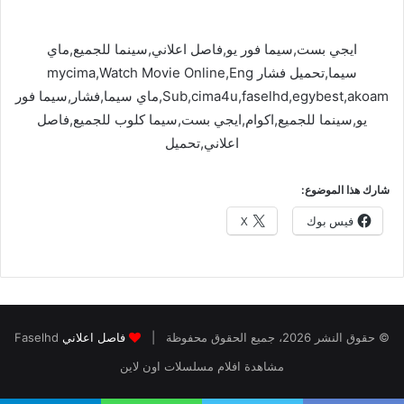
ايجي بست,سيما فور يو,فاصل اعلاني,سينما للجميع,ماي
سيما,تحميل فشار mycima,Watch Movie Online,Eng
Sub,cima4u,faselhd,egybest,akoam,ماي سيما,فشار,سيما فور
يو,سينما للجميع,اكوام,ايجي بست,سيما كلوب للجميع,فاصل
اعلاني,تحميل
شارك هذا الموضوع:
فيس بوك
X
© حقوق النشر 2026، جميع الحقوق محفوظة |
فاصل اعلاني
Faselhd
مشاهدة افلام مسلسلات اون لاين