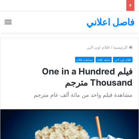
فاصل اعلاني
الق
الرئيسية
/
افلام اون لاين
افلام اون لاين
شاهد افلام
مشاهدة افلام
فيلم One in a Hundred
Thousand مترجم
مشاهدة فيلم واحد من مائة ألف عام مترجم