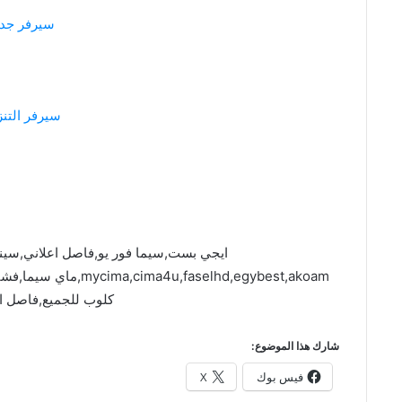
سيرفر جدي
سيرفر التنز
ايجي بست,سيما فور يو,فاصل اعلاني,سين
faselhd,egybest,akoam
كلوب للجميع,فاصل ا
شارك هذا الموضوع:
فيس بوك
X