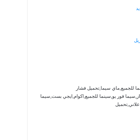
د
يل
ما للجميع,ماي سيما,تحميل فشار
mycima,cima4u,,ماي سيما,فشار,سيما فور يو,سينما للجميع,اكوام,ايجي بست,سيما
علاني,تحميل