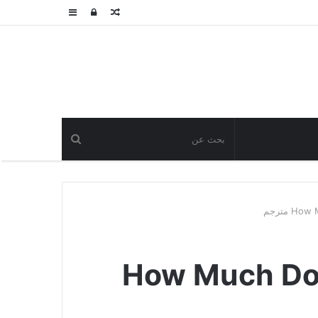
مقال
تسجيل
عمود
عشوائي
الدخول
جانبي
How Much Do You L