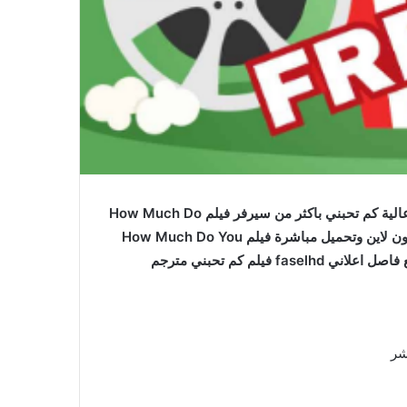
فيلم How Much Do You Love Me مترجم اون لاين بجودة عالية كم تحبني باكثر من سيرفر فيلم How Much Do
You Love Me 2005 مترجم كامل للعربية جودات متعددة اون لاين وتحميل مباشرة فيلم How Much Do You
شر