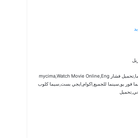
د
يل
ايجي بست,سيما فور يو,فاصل اعلاني,سينما للجميع,ماي سيما,تحميل فشار mycima,Watch Movie Online,Eng
Sub,c,ماي سيما,فشار,سيما فور يو,سينما للجميع,اكوام,ايجي بست,سيما كلوب
ني,تحميل