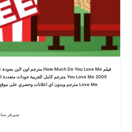
Love Me مترجم وبدون اي اعلانات وحصري على موقع فاصل اعلاني faselhd فيلم كم تحبني مترجم
سيرفر مبا