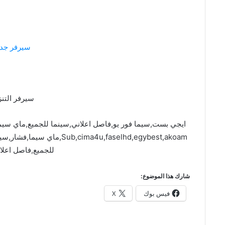
سيرفر جدي
سيرفر التنز
ima4u,faselhd,egybest,akoam
للجميع,فاصل اعلا
شارك هذا الموضوع:
فيس بوك
X