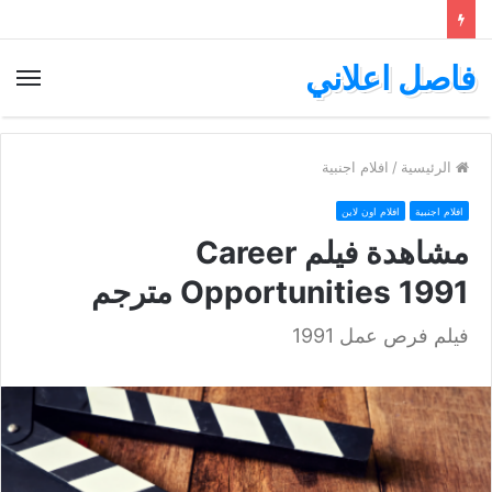
فاصل اعلاني
الق
الرئيسية
/
افلام اجنبية
افلام اجنبية
افلام اون لاين
مشاهدة فيلم Career
Opportunities 1991 مترجم
فيلم فرص عمل 1991