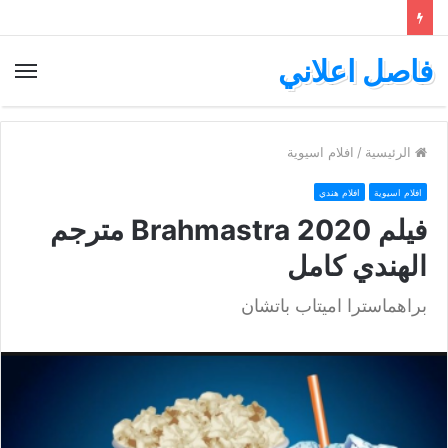
فاصل اعلاني
الق
الرئيسية
/
افلام اسيوية
افلام اسيوية
افلام هندي
فيلم Brahmastra 2020 مترجم
الهندي كامل
براهماسترا اميتاب باتشان