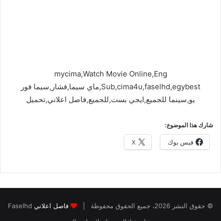
mycima,Watch Movie Online,Eng
Sub,cima4u,faselhd,egybest,ماي سيما,فشار,سيما فور
يو,سينما للجميع,ايجي بست,للجميع,فاصل اعلاني,تحميل
شارك هذا الموضوع:
فيس بوك
X
© حقوق النشر 2026، جميع الحقوق محفوظة |
فاصل اعلاني
Faselhd