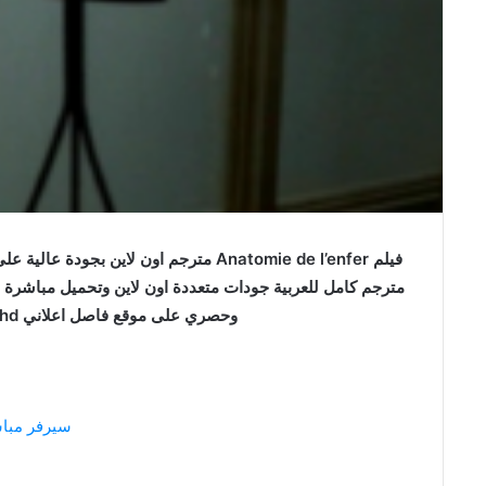
وحصري على موقع فاصل اعلاني faselhd تشريح الجحيم 2004
سيرفر مبا