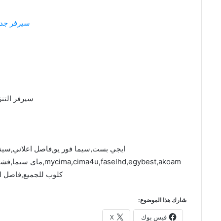
سيرفر جدي
سيرفر التنز
ايجي بست,سيما فور يو,فاصل اعلاني,سين
faselhd,egybest,akoam
كلوب للجميع,فاصل ا
شارك هذا الموضوع:
فيس بوك
X