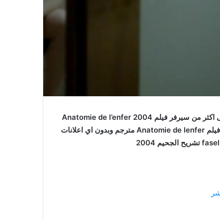
فيلم Anatomie de l’enfer مترجم اون لاين بجودة عالية على اكثر من سيرفر فيلم Anatomie de l’enfer 2004
مترجم كامل للعربية جودات متعددة اون لاين وتحميل مباشرة فيلم Anatomie de lenfer مترجم وبدون اي اعلانات
شر