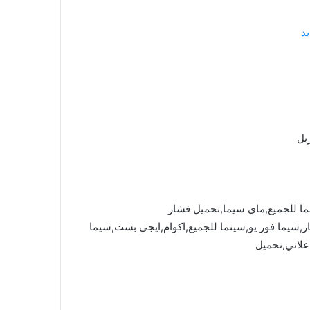
د
يل
ما للجميع,ماي سيما,تحميل فشار
mycima,cima4u,,ماي سيما,فشار,سيما فور يو,سينما للجميع,اكوام,ايجي بست,سيما
علاني,تحميل